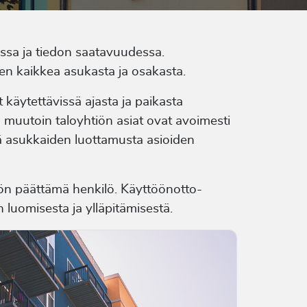
ussa ja tiedon saatavuudessa.
nen kaikkea asukasta ja osakasta.
 käytettävissä ajasta ja paikasta
a muutoin taloyhtiön asiat ovat avoimesti
isää asukkaiden luottamusta asioiden
htiön päättämä henkilö. Käyttöönotto-
n luomisesta ja ylläpitämisestä.