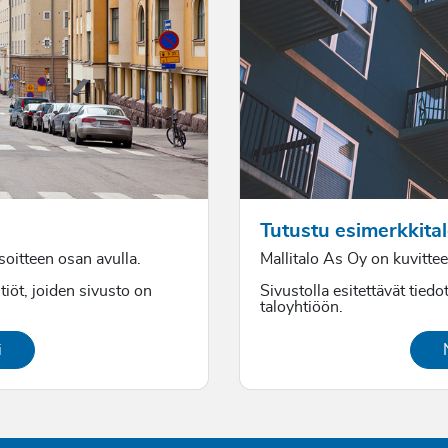
Tutustu esimerkkital
osoitteen osan avulla.
Mallitalo As Oy on kuvitteel
tiöt, joiden sivusto on
Sivustolla esitettävät tiedot
taloyhtiöön.
i