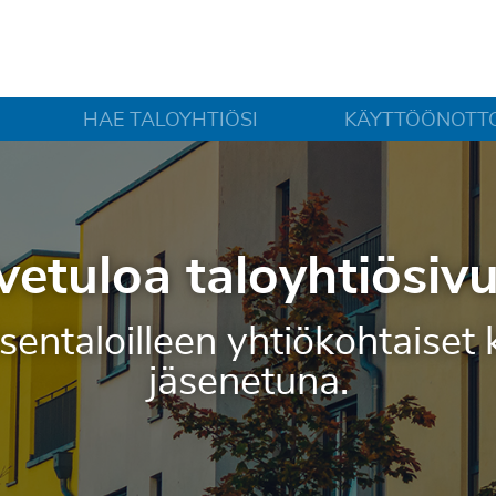
HAE TALOYHTIÖSI
KÄYTTÖÖNOTT
vetuloa taloyhtiösivui
 jäsentaloilleen yhtiökohtais
jäsenetuna.