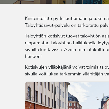
Kiinteistöliitto pyrkii auttamaan ja tuke
Taloyhtiösivut-palvelu on tarkoitettu pal
Taloyhtiön kotisivut tuovat taloyhtiön asi
riippumatta. Taloyhtiön hallitukselle löy
sivuilta luettavissa. Avoin toimintakulttu
hoitoon!
Kotisivujen ylläpitäjänä voivat toimia tal
sivulla voit lukea tarkemmin ylläpitäjän va