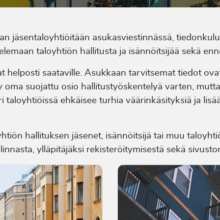
maan jäsentaloyhtiöitään asukasviestinnässä, tiedonkul
velemaan taloyhtiön hallitusta ja isännöitsijää sekä en
at helposti saataville. Asukkaan tarvitsemat tiedot ovat
tyy oma suojattu osio hallitustyöskentelyä varten, mutt
uri taloyhtiöissä ehkäisee turhia väärinkäsityksiä ja l
oyhtiön hallituksen jäsenet, isännöitsijä tai muu taloy
linnasta, ylläpitäjäksi rekisteröitymisestä sekä sivusto