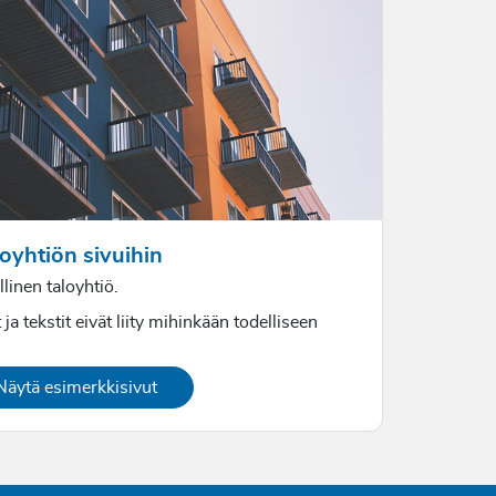
oyhtiön sivuihin
linen taloyhtiö.
 ja tekstit eivät liity mihinkään todelliseen
Näytä esimerkkisivut