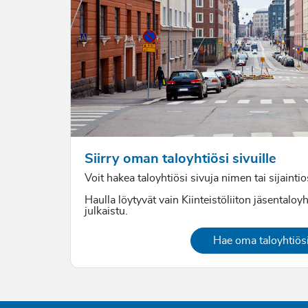
Siirry oman taloyhtiösi sivuille
Voit hakea taloyhtiösi sivuja nimen tai sijainti
Haulla löytyvät vain Kiinteistöliiton jäsentaloyh
julkaistu.
Hae oma taloyhtiös