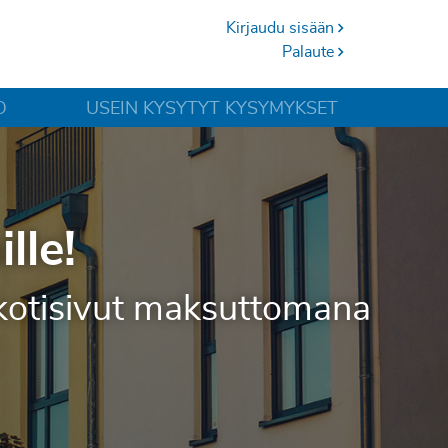
Kirjaudu sisään
Palaute
O
USEIN KYSYTYT KYSYMYKSET
lle!
et kotisivut maksuttomana