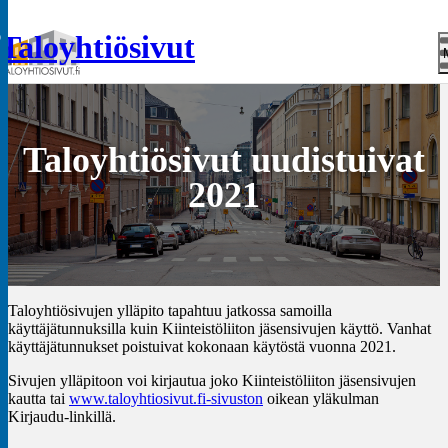
o
Taloyhtiösivut
Taloyhtiösivut uudistuivat
2021
Taloyhtiösivujen ylläpito tapahtuu jatkossa samoilla
käyttäjätunnuksilla kuin Kiinteistöliiton jäsensivujen käyttö. Vanhat
käyttäjätunnukset poistuivat kokonaan käytöstä vuonna 2021.
Sivujen ylläpitoon voi kirjautua joko Kiinteistöliiton jäsensivujen
kautta tai
www.taloyhtiosivut.fi-sivuston
oikean yläkulman
Kirjaudu-linkillä.