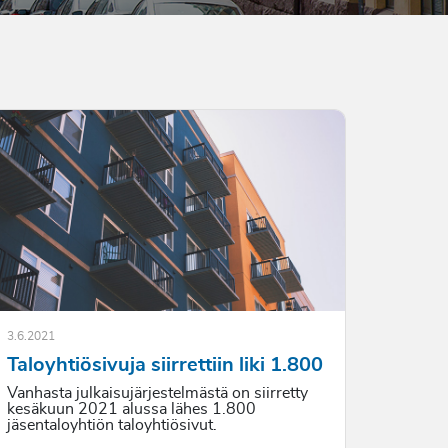
3.6.2021
Taloyhtiösivuja siirrettiin liki 1.800
Vanhasta julkaisujärjestelmästä on siirretty
kesäkuun 2021 alussa lähes 1.800
jäsentaloyhtiön taloyhtiösivut.