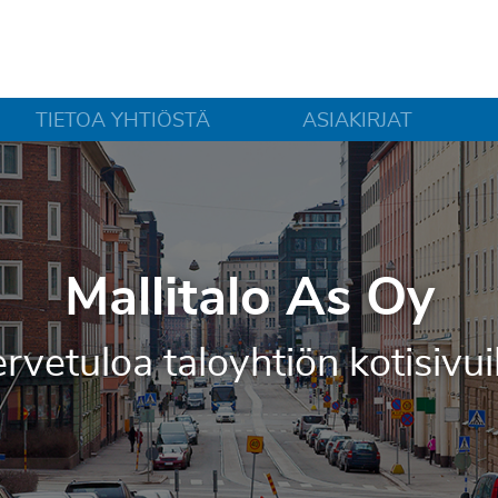
TIETOA YHTIÖSTÄ
ASIAKIRJAT
Mallitalo As Oy
rvetuloa taloyhtiön kotisivui