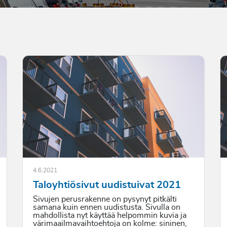
4.6.2021
Taloyhtiösivut uudistuivat 2021
Sivujen perusrakenne on pysynyt pitkälti
samana kuin ennen uudistusta. Sivulla on
mahdollista nyt käyttää helpommin kuvia ja
värimaailmavaihtoehtoja on kolme: sininen,