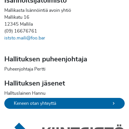
Isännöitsijätoimisto
Mallikasta Isännöintiä avoin yhtiö
Mallikatu 16
12345 Mallila
(09) 16676761
iststo.maili@foo.bar
Hallituksen puheenjohtaja
Puheenjohtaja Pertti
Hallituksen jäsenet
Halltuslainen Hannu
Keneen otan yhteyttä