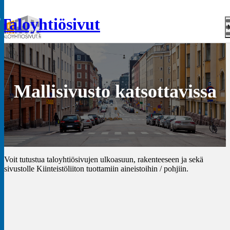
o
Taloyhtiösivut
Mallisivusto katsottavissa
Voit tutustua taloyhtiösivujen ulkoasuun, rakenteeseen ja sekä
sivustolle Kiinteistöliiton tuottamiin aineistoihin / pohjiin.