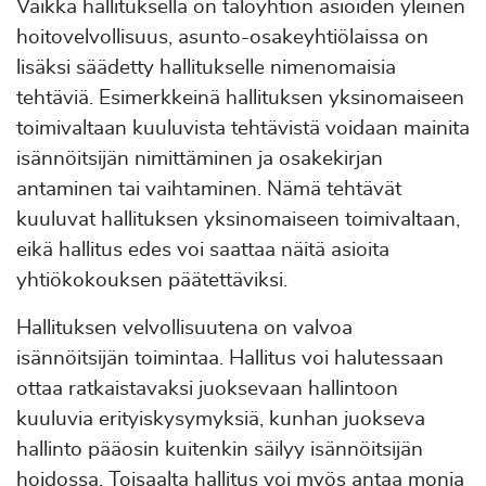
Vaikka hallituksella on taloyhtiön asioiden yleinen
hoitovelvollisuus, asunto-osakeyhtiölaissa on
lisäksi säädetty hallitukselle nimenomaisia
tehtäviä. Esimerkkeinä hallituksen yksinomaiseen
toimivaltaan kuuluvista tehtävistä voidaan mainita
isännöitsijän nimittäminen ja osakekirjan
antaminen tai vaihtaminen. Nämä tehtävät
kuuluvat hallituksen yksinomaiseen toimivaltaan,
eikä hallitus edes voi saattaa näitä asioita
yhtiökokouksen päätettäviksi.
Hallituksen velvollisuutena on valvoa
isännöitsijän toimintaa. Hallitus voi halutessaan
ottaa ratkaistavaksi juoksevaan hallintoon
kuuluvia erityiskysymyksiä, kunhan juokseva
hallinto pääosin kuitenkin säilyy isännöitsijän
hoidossa. Toisaalta hallitus voi myös antaa monia