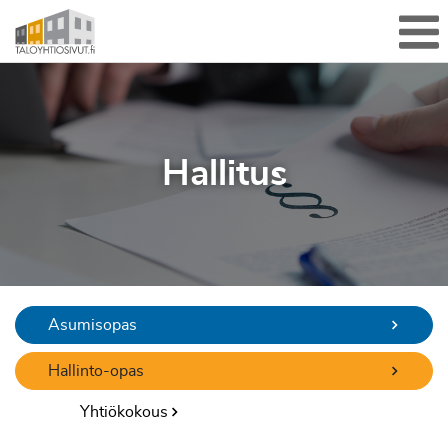
Sulje valikko
Me
Hallitus
Asumisopas
Hallinto-opas
Yhtiökokous