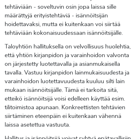
tehtäviään - soveltuvin osin jopa laissa sille
määrättyjä erityistehtäviä - isännöitsijän
hoidettavaksi, mutta ei kuitenkaan voi siirtää
tehtäviään kokonaisuudessaan isännöitsijälle.
Taloyhtiön hallituksella on velvollisuus huolehtia,
että yhtiön kirjanpidon ja varainhoidon valvonta
on järjestetty luotettavalla ja asianmukaisella
tavalla. Vastuu kirjanpidon lainmukaisuudesta ja
varainhoidon luotettavuudesta kuuluu silti lain
mukaan isännöitsijälle. Tämä ei tarkoita sitä,
etteikö isännöitsijä voisi edelleen käyttää esim.
tilitoimistoa apunaan. Konkreettisten tehtävien
siirtäminen eteenpäin ei kuitenkaan vähennä
laissa asetettua vastuuta.
Hallitus ja isännöitsijä voivat ryhtyä epätavallisiin