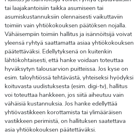
tai laajakantoisiin taikka asumiseen tai
asumiskustannuksiin olennaisesti vaikuttaviin
toimiin vain yhtiökokouksen päätöksen nojalla.
Vähäisempiin toimiin hallitus ja isännöitsijä voivat
yleensä ryhtyä saattamatta asiaa yhtiökokouksen
päätettäväksi. Edellytyksenä on kuitenkin
lähtökohtaisesti, että hanke voidaan toteuttaa
hyväksytyn talousarvion puitteissa. Jos kyse on
esim. taloyhtiössä tehtävästä, yhteiseksi hyödyksi
koituvasta uudistuksesta (esim. digi-tv), hallitus
voi toteuttaa hankkeen, jos siitä aiheutuu vain
vähäisiä kustannuksia. Jos hanke edellyttää
yhtiövastikkeen korottamista tai ylimääräisen
vastikkeen perimistä, on hallituksen saatettava
asia yhtiökokouksen päätettäväksi.