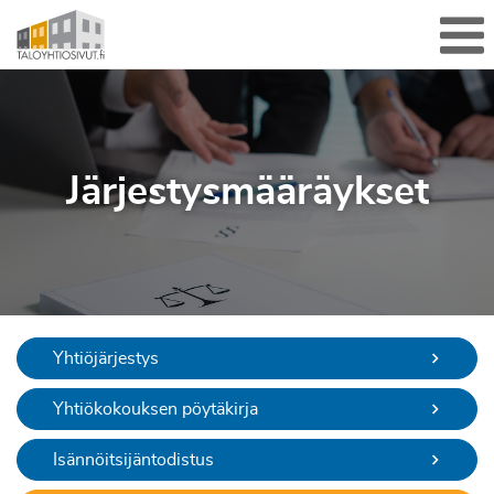
Sulje valikko
Me
Järjestysmääräykset
Yhtiöjärjestys
Yhtiökokouksen pöytäkirja
Isännöitsijäntodistus