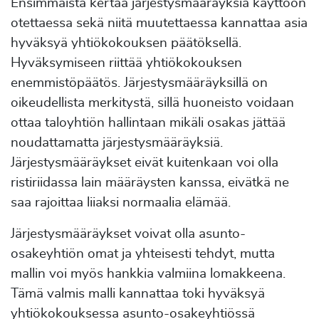
Ensimmäistä kertaa järjestysmääräyksiä käyttöön
otettaessa sekä niitä muutettaessa kannattaa asia
hyväksyä yhtiökokouksen päätöksellä.
Hyväksymiseen riittää yhtiökokouksen
enemmistöpäätös. Järjestysmääräyksillä on
oikeudellista merkitystä, sillä huoneisto voidaan
ottaa taloyhtiön hallintaan mikäli osakas jättää
noudattamatta järjestysmääräyksiä.
Järjestysmääräykset eivät kuitenkaan voi olla
ristiriidassa lain määräysten kanssa, eivätkä ne
saa rajoittaa liiaksi normaalia elämää.
Järjestysmääräykset voivat olla asunto-
osakeyhtiön omat ja yhteisesti tehdyt, mutta
mallin voi myös hankkia valmiina lomakkeena.
Tämä valmis malli kannattaa toki hyväksyä
yhtiökokouksessa asunto-osakeyhtiössä