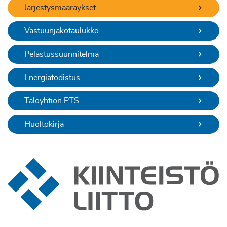
Järjestysmääräykset
Vastuunjakotaulukko
Pelastussuunnitelma
Energiatodistus
Taloyhtiön PTS
Huoltokirja