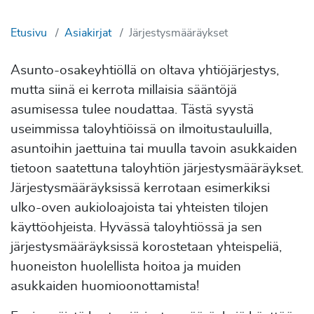
Etusivu
Asiakirjat
Järjestysmääräykset
Asunto-osakeyhtiöllä on oltava yhtiöjärjestys,
mutta siinä ei kerrota millaisia sääntöjä
asumisessa tulee noudattaa. Tästä syystä
useimmissa taloyhtiöissä on ilmoitustauluilla,
asuntoihin jaettuina tai muulla tavoin asukkaiden
tietoon saatettuna taloyhtiön järjestysmääräykset.
Järjestysmääräyksissä kerrotaan esimerkiksi
ulko-oven aukioloajoista tai yhteisten tilojen
käyttöohjeista. Hyvässä taloyhtiössä ja sen
järjestysmääräyksissä korostetaan yhteispeliä,
huoneiston huolellista hoitoa ja muiden
asukkaiden huomioonottamista!